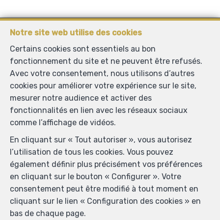
ADM IMMO
Notre site web utilise des cookies
Rue C. Mercier 55
—
Certains cookies sont essentiels au bon
6150 Anderlues
—
fonctionnement du site et ne peuvent être refusés.
TEL.
0491 25 01 00
Avec votre consentement, nous utilisons d’autres
info@adm-immo.be
—
cookies pour améliorer votre expérience sur le site,
mesurer notre audience et activer des
fonctionnalités en lien avec les réseaux sociaux
Agent immobilier agréé IPI sous le numéro 515.205 en
comme l’affichage de vidéos.
Belgique - N° entreprise : TVA BE-1.012.801.051-
En cliquant sur « Tout autoriser », vous autorisez
Instance de contrôle: Institut professionnel des agents
l’utilisation de tous les cookies. Vous pouvez
immobiliers, rue du Luxembourg 16B, 1000 Bruxelles
également définir plus précisément vos préférences
(+32 2 505 38 50 - info@ipi.be) - Soumis au
code
en cliquant sur le bouton « Configurer ». Votre
déontologique de l’ IPI
consentement peut être modifié à tout moment en
RC professionnelle et cautionnement via AXA Belgium
cliquant sur le lien « Configuration des cookies » en
SA, Place du Trône 1, 1000 Bruxelles – police n°
bas de chaque page.
730.390.160. Couverture valable pour les activités