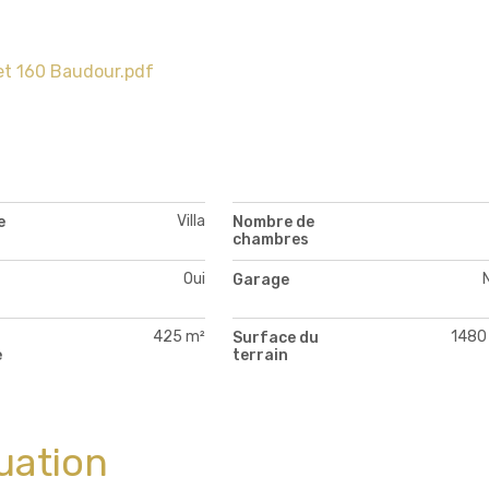
let 160 Baudour.pdf
Villa
e
Nombre de
chambres
Oui
Garage
425 m²
1480
Surface du
e
terrain
uation