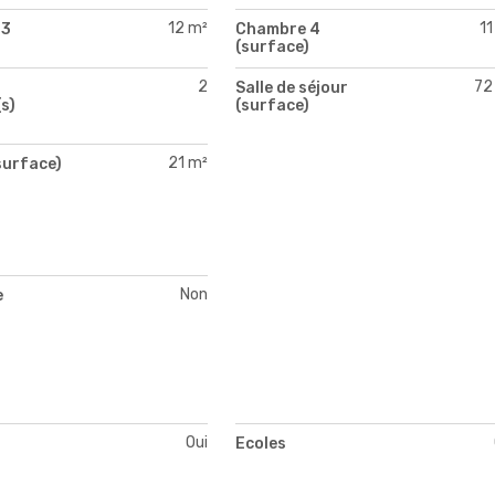
12 m²
11
 3
Chambre 4
)
(surface)
2
72
Salle de séjour
s)
(surface)
21 m²
surface)
Non
e
Oui
s
Ecoles