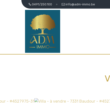
0491/250.100
info@adm-immo.be
V