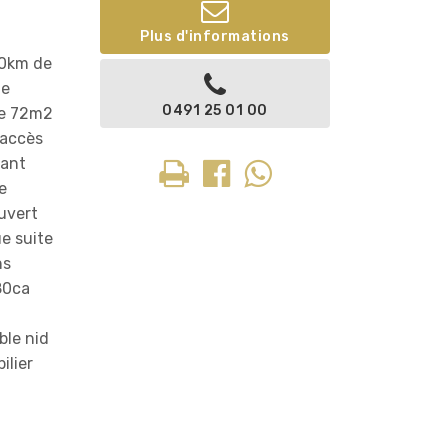
Plus d'informations
70km de
de
0491 25 01 00
de 72m2
 accès
vant
e
ouvert
e suite
ns
80ca
ble nid
ilier