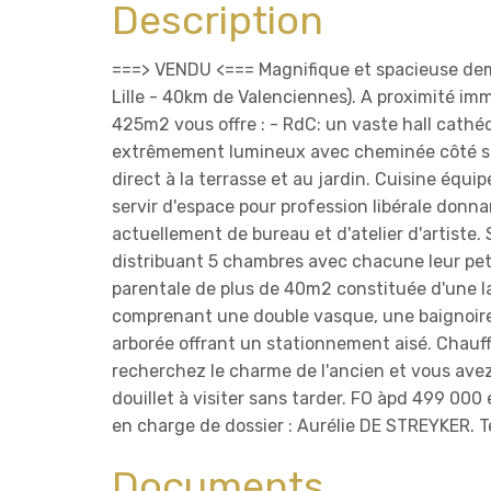
Description
===> VENDU <=== Magnifique et spacieuse de
Lille - 40km de Valenciennes). A proximité im
425m2 vous offre : - RdC: un vaste hall cath
extrêmement lumineux avec cheminée côté sal
direct à la terrasse et au jardin. Cuisine équ
servir d'espace pour profession libérale donn
actuellement de bureau et d'atelier d'artiste.
distribuant 5 chambres avec chacune leur pet
parentale de plus de 40m2 constituée d'une la
comprenant une double vasque, une baignoire e
arborée offrant un stationnement aisé. Chauff
recherchez le charme de l'ancien et vous avez
douillet à visiter sans tarder. FO àpd 499 000
en charge de dossier : Aurélie DE STREYKER. 
Documents