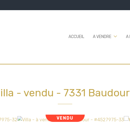
ACCUEIL
A VENDRE
A
illa - vendu
-
7331 Baudour
VENDU