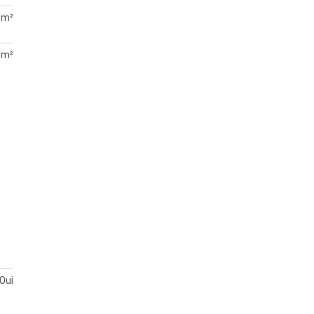
 m²
 m²
Oui