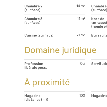
14 m²
Chambre 2
Chambre
(surface)
(surface
11 m²
Chambre 5
Nbre de
(surface)
terrasse(
(nombre)
21 m²
Cuisine (surface)
Bureau (
Domaine juridique
Oui
Profession
Servitud
libérale poss.
À proximité
100
Magasins
Magasin
(distance (m))