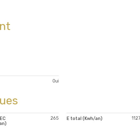
nt
Oui
ques
265
112
PEC
E total (Kwh/an)
an)