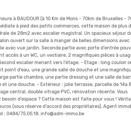
meure à BAUDOUR (à 10 Km de Mons - 70km de Bruxelles - 
médiate à pied des petits commerces, cette maison de plus 
édrale de 28m2 avec escalier magistral. Un spacieux séjour 
on ouvert sur la salle à manger de belles dimensions avec
ipée avec vue jardin. Seconde partie avec porte d'entrée pou
ant accès à un WC, un vestiaire, 2 magnifiques pièces à usag
 Second escalier menant vers l'étage. - Etage : long couloir 
it point d'eau, une grande salle de douche et une magnifiqu
rge partie chambre, une partie dressing et une salle de bai
t une douche. - Extérieur : jolie terrasse, parcelle de 14a 
age central, double vitrage PVC, rénovation récente. Vous
 besoin d'espace ? Cette maison est faite pour vous ! Vérita
 euros (sous réserve d'accord des propriétaires). Agent immob
Tel : 0484/75.05.18. info@adm-immo.be