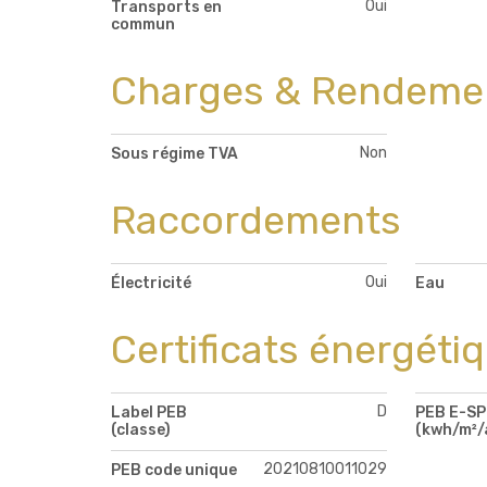
Oui
Transports en
commun
Charges & Rendeme
Non
Sous régime TVA
Raccordements
Oui
Électricité
Eau
Certificats énergéti
D
Label PEB
PEB E-S
(classe)
(kwh/m²/
20210810011029
PEB code unique