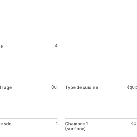
4
de
Oui
équi
itrage
Type de cuisine
1
40
e sdd
Chambre 1
(surface)