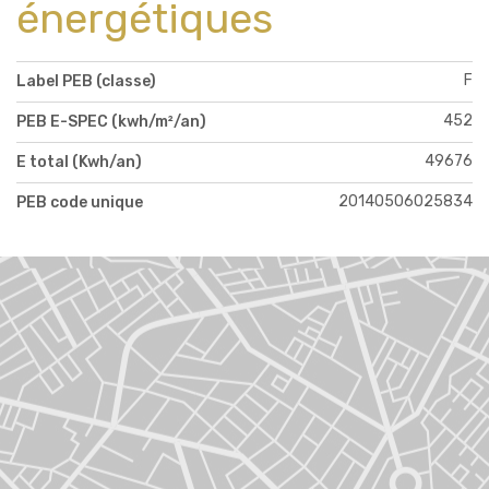
énergétiques
F
Label PEB (classe)
452
PEB E-SPEC (kwh/m²/an)
49676
E total (Kwh/an)
20140506025834
PEB code unique