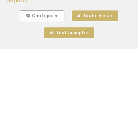
vie privée
.
Configurer
Tout refuser
Tout accepter
ADM IMMO
Rue C. Mercier 55
—
6150 Anderlues
—
TEL.
0491 25 01 00
info@adm-immo.be
—
Agent immobilier agréé IPI sous le numéro 515.205 en
Belgique - N° entreprise : TVA BE-1.012.801.051-
Instance de contrôle: Institut professionnel des agents
immobiliers, rue du Luxembourg 16B, 1000 Bruxelles
(+32 2 505 38 50 - info@ipi.be) - Soumis au
code