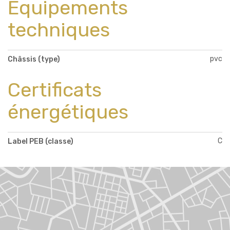
Équipements
techniques
pvc
Châssis (type)
Certificats
énergétiques
C
Label PEB (classe)