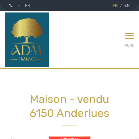
FR
EN
MENU
Maison - vendu
6150 Anderlues