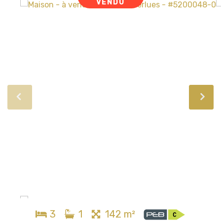
VENDU
3
1
142 m²