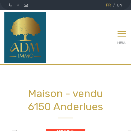
FR
EN
MENU
Maison - vendu
6150 Anderlues