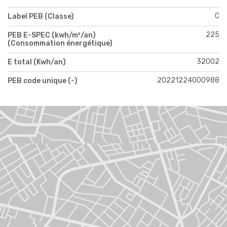
C
Label PEB (Classe)
225
PEB E-SPEC (kwh/m²/an)
(Consommation énergétique)
32002
E total (Kwh/an)
20221224000988
PEB code unique (-)