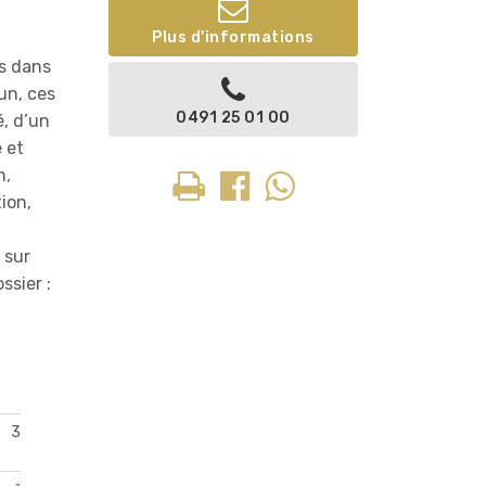
Plus d'informations
s dans
un, ces
0491 25 01 00
, d’un
 et
n,
ion,
 sur
ssier :
3