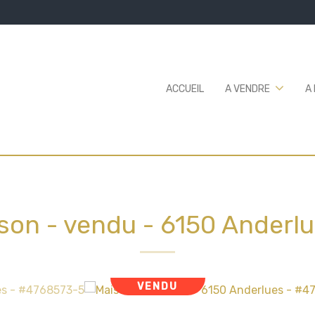
ACCUEIL
A VENDRE
A
son - vendu
-
6150 Anderl
VENDU