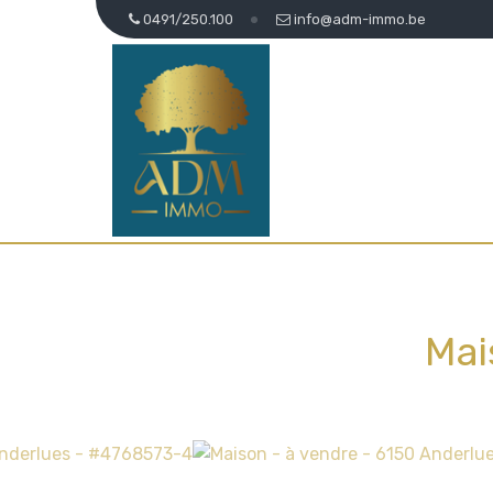
0491/250.100
info@adm-immo.be
Mai