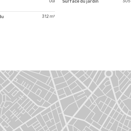
Oui
305
Surface du jardin
312 m²
du