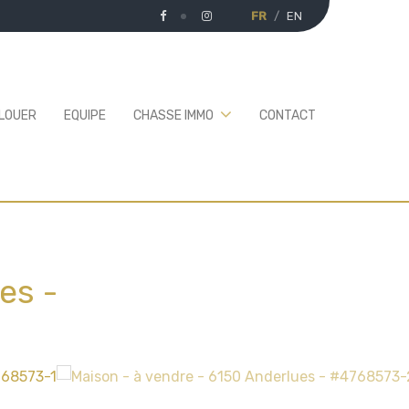
FR
EN
 LOUER
EQUIPE
CHASSE IMMO
CONTACT
ues
-