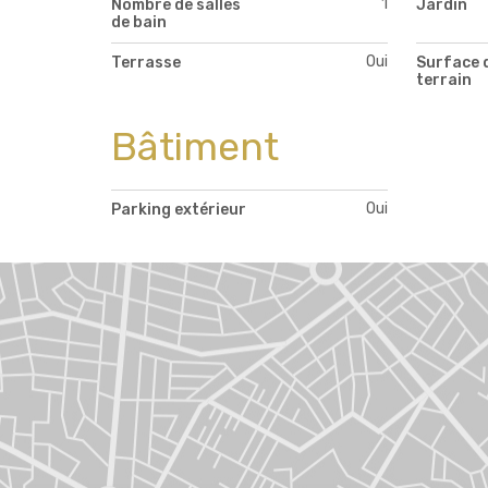
1
Nombre de salles
Jardin
de bain
Oui
Terrasse
Surface 
terrain
Bâtiment
Oui
Parking extérieur