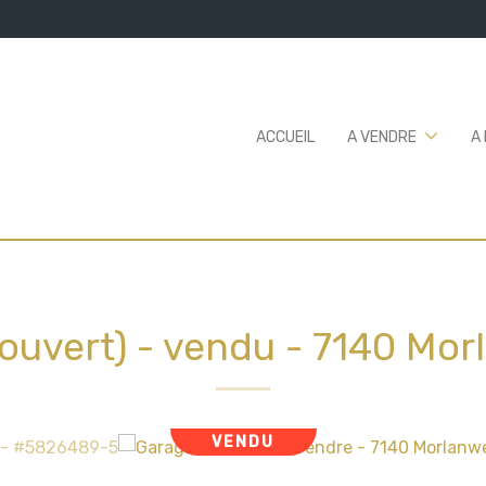
ACCUEIL
A VENDRE
A
ouvert) - vendu
-
7140 Mor
VENDU