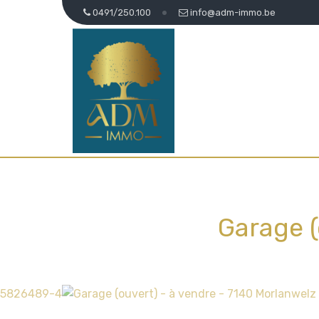
0491/250.100
info@adm-immo.be
Garage (