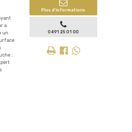
Plus d'informations
ayant
ur a
0491 25 01 00
e un
surface
n
uche :
xpert
s