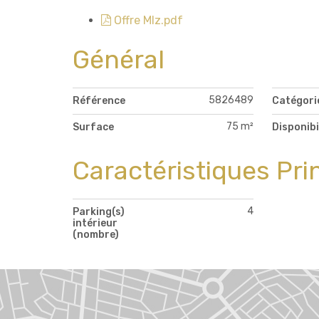
Offre Mlz.pdf
Général
5826489
Référence
Catégori
75 m²
Surface
Disponibi
Caractéristiques Pri
4
Parking(s)
intérieur
(nombre)