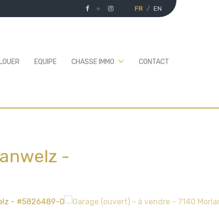
FR
EN
 LOUER
EQUIPE
CHASSE IMMO
CONTACT
lanwelz
-