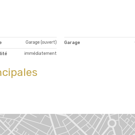
Garage (ouvert)
e
Garage
immédiatement
lité
ncipales