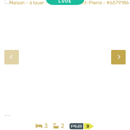
LOUÉ
3
2