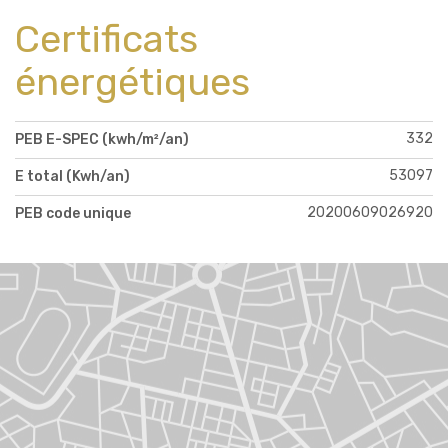
Certificats
énergétiques
332
PEB E-SPEC (kwh/m²/an)
53097
E total (Kwh/an)
20200609026920
PEB code unique