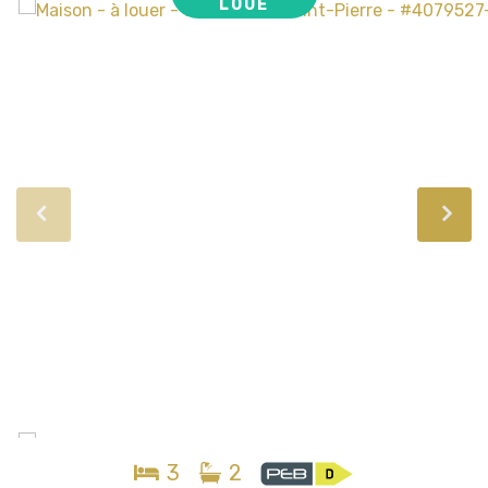
LOUÉ
3
2