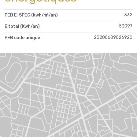
332
PEB E-SPEC (kwh/m²/an)
53097
E total (Kwh/an)
20200609026920
PEB code unique