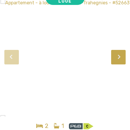
LOUÉ
2
1