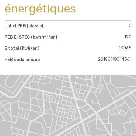
énergétiques
C
Label PEB (classe)
190
PEB E-SPEC (kwh/m²/an)
13065
E total (Kwh/an)
20180118014561
PEB code unique