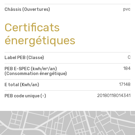
pvc
Châssis (Ouvertures)
Certificats
énergétiques
C
Label PEB (Classe)
184
PEB E-SPEC (kwh/m²/an)
(Consommation énergétique)
17148
E total (Kwh/an)
20180118014341
PEB code unique (-)