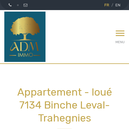
FR
EN
MENU
Appartement - loué
7134 Binche Leval-
Trahegnies