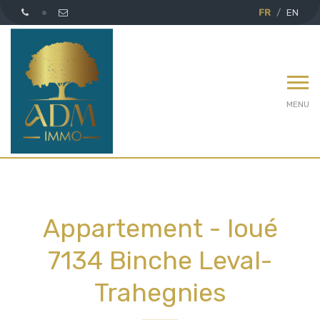
FR
EN
MENU
Appartement - loué
7134 Binche Leval-
Trahegnies