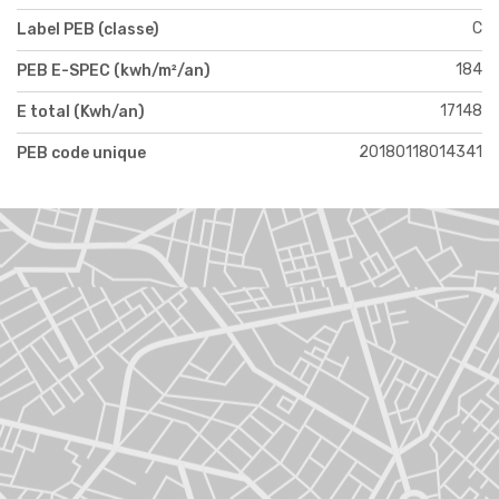
C
Label PEB (classe)
184
PEB E-SPEC (kwh/m²/an)
17148
E total (Kwh/an)
20180118014341
PEB code unique