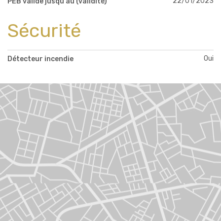
22/01/2023
PEB valide jusqu'au (validité)
Sécurité
Oui
Détecteur incendie