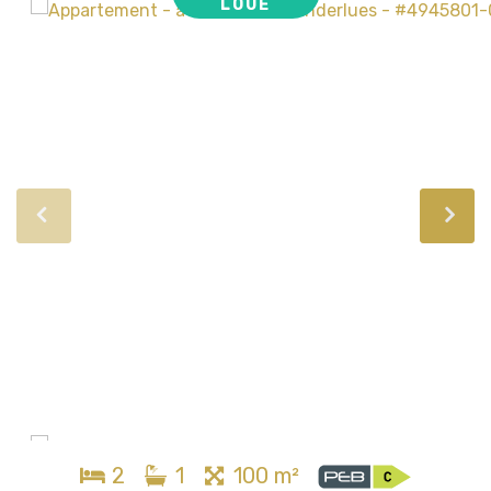
LOUÉ
2
1
100 m²